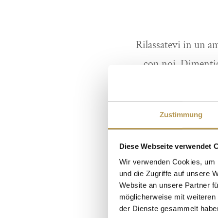
Rilassatevi in un a
con noi. Dimentica
bastoni di terra, del
meraviglioso paesaggi
Zustimmung
I nostri maestri di
Diese Webseite verwendet 
guidate e la speci
Wir verwenden Cookies, um I
und die Zugriffe auf unsere 
naturali provenienti
Website an unsere Partner fü
solo è rinfrescant
möglicherweise mit weiteren
der Dienste gesammelt habe
Dopo essersi immer