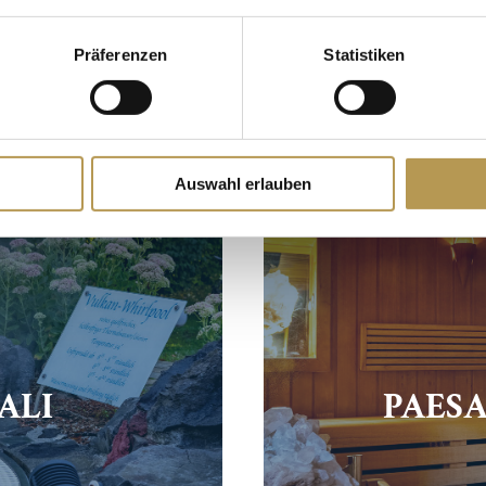
nel Parco offre anche numerosi trattamenti che, dopo
Präferenzen
Statistiken
benedizione per il corpo e per l’anima.
Auswahl erlauben
ALI
PAESA