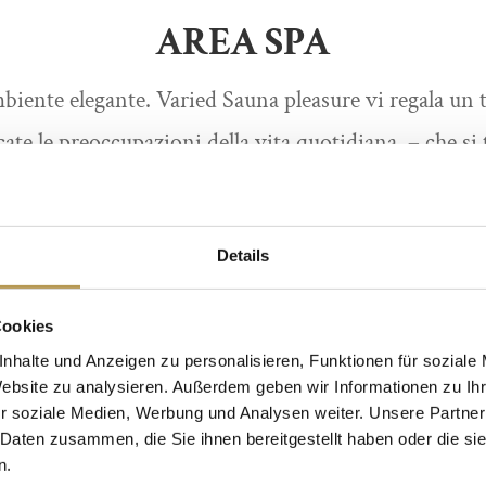
AREA SPA
mbiente elegante. Varied Sauna pleasure vi regala un 
te le preoccupazioni della vita quotidiana – che si t
 sanarium di cristallo, del bagno di pietra o del sudat
o di saune nell’area benessere dell’hotel vi offre un
Details
straordinarie per aiutarvi a trovare la pace.
 sauna rendono ogni seduta di sauna un’esperienza co
Cookies
ale acqua di infusione di Bad Radkersburg con truciol
nhalte und Anzeigen zu personalisieren, Funktionen für soziale
Website zu analysieren. Außerdem geben wir Informationen zu I
 dalla Terra dei Vulcani della Stiria. Il caratteristic
r soziale Medien, Werbung und Analysen weiter. Unsere Partner
e, ma aiuta anche a combattere il raffreddore e ha un 
 Daten zusammen, die Sie ihnen bereitgestellt haben oder die s
n.
si nel mondo delle saune, l’area relax è il luogo ideal