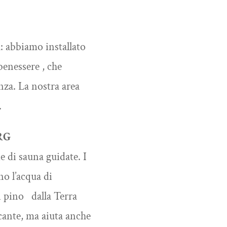
: abbiamo installato
benessere , che
nza. La nostra area
.
RG
 di sauna guidate. I
no l’acqua di
i pino dalla Terra
scante, ma aiuta anche