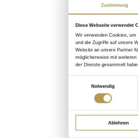
speciali vengono r
Zustimmung
pietra e raffreddat
Diese Webseite verwendet 
preziosi ingredient
Wir verwenden Cookies, um I
forma di vapore. 
und die Zugriffe auf unsere 
Website an unsere Partner fü
rilassante e contribui
möglicherweise mit weiteren
der Dienste gesammelt habe
Temperatura ambie
dell
Einwilligungsauswahl
Notwendig
Ablehnen