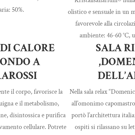
Kristallsanarium® nulla 
’aria: 50%.
olistico e sensuale in un
favorevole alla circola
ambiente: 46-60 °C, u
 DI CALORE
SALA R
FONDO A
,DOME
RAROSSI
DELL’A
nte il corpo, favorisce la
Nella sala relax “Domenico
uigna e il metabolismo,
all’omonimo capomastro
one, disintossica e purifica
portò l’architettura italia
vamento cellulare. Potrete
ospiti si rilassano su le