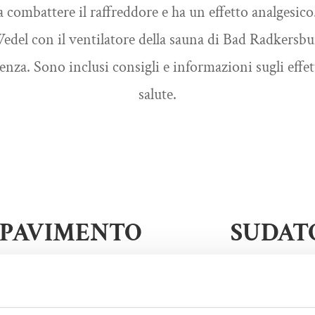
a combattere il raffreddore e ha un effetto analgesico
Wedel con il ventilatore della sauna di Bad Radkersb
enza. Sono inclusi consigli e informazioni sugli effett
salute.
 PAVIMENTO
SUDAT
 TERRA
Promettiamo ai nostri o
altro luogo saranno più in
dell’Hotel im Park, pietre