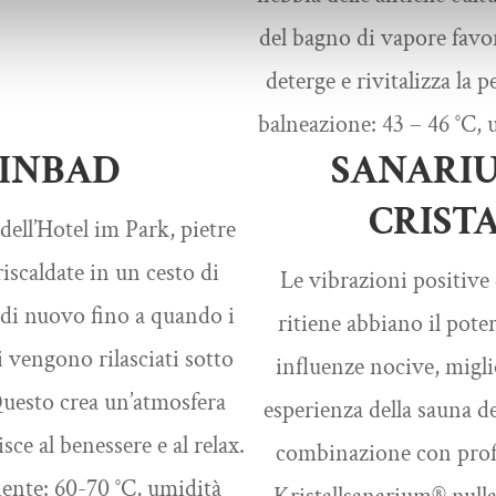
del bagno di vapore favor
deterge e rivitalizza la 
balneazione: 43 – 46 °C, 
EINBAD
SANARIU
CRIST
dell’Hotel im Park, pietre
iscaldate in un cesto di
Le vibrazioni positive d
e di nuovo fino a quando i
ritiene abbiano il poter
i vengono rilasciati sotto
influenze nocive, migli
Questo crea un’atmosfera
esperienza della sauna de
sce al benessere e al relax.
combinazione con profu
nte: 60-70 °C, umidità