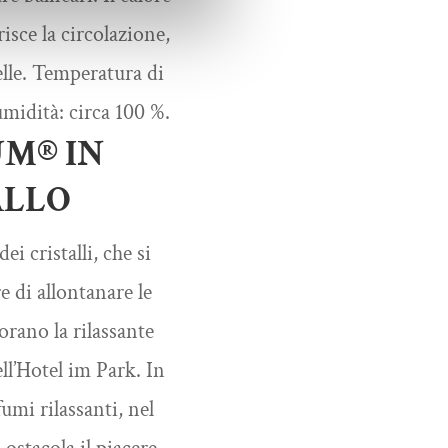
isce la circolazione,
pelle. Temperatura di
umidità: circa 100 %.
M® IN
ALLO
ei cristalli, che si
e di allontanare le
orano la rilassante
ll’Hotel im Park. In
mi rilassanti, nel