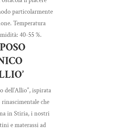
ostacola il piacere
 modo particolarmente
zione. Temperatura
midità: 40-55 %.
IPOSO
NICO
LLIO’
 dell’Allio”, ispirata
 rinascimentale che
na in Stiria, i nostri
ttini e materassi ad