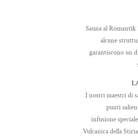
Sauna al Romantik H
alcune struttu
garantiscono un di
L
I nostri maestri di
punti salien
infusione special
Vulcanica della Stiri