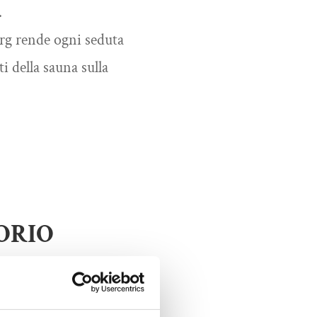
.
urg rende ogni seduta
i della sauna sulla
ORIO
spiti che in nessun
 pace con se stessi e