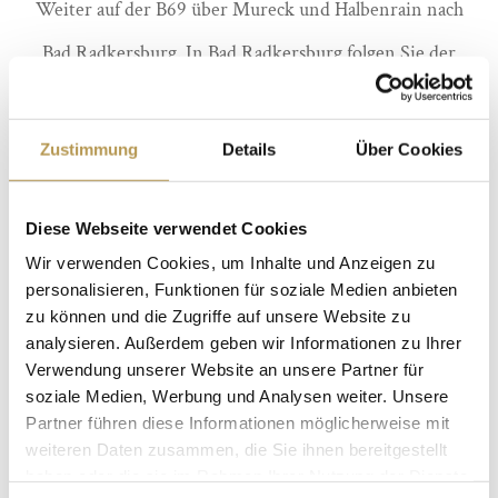
Weiter auf der B69 über Mureck und Halbenrain nach
Bad Radkersburg. In Bad Radkersburg folgen Sie der
Beschilderung Richtung Zentrum bzw. Kurzentrum. Das
Hotel befindet sich in ruhiger Lage im Kurpark, etwa 10
Zustimmung
Details
Über Cookies
Gehminuten von der Parktherme entfernt.
Diese Webseite verwendet Cookies
Von Süden (Slowenien): Über die Grenzbrücke bei
Wir verwenden Cookies, um Inhalte und Anzeigen zu
Gornja Radgona nach Bad Radkersburg. Im Ort
personalisieren, Funktionen für soziale Medien anbieten
zu können und die Zugriffe auf unsere Website zu
Richtung Zentrum und Kurgebiet orientieren.
analysieren. Außerdem geben wir Informationen zu Ihrer
Verwendung unserer Website an unsere Partner für
Mit öffentlichen Verkehrsmitteln:
soziale Medien, Werbung und Analysen weiter. Unsere
Partner führen diese Informationen möglicherweise mit
Bahnverbindung bis Bahnhof Bad Radkersburg (z. B. via
weiteren Daten zusammen, die Sie ihnen bereitgestellt
haben oder die sie im Rahmen Ihrer Nutzung der Dienste
Graz – Spielfeld-Straß). Vom Bahnhof sind es ca. 1,2 km