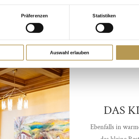
editerranes Flair
Abend ab 18 Uhr
Präferenzen
Statistiken
Auswahl erlauben
DAS K
Ebenfalls in warm