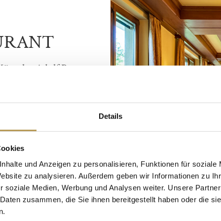
URANT
Künstler Adolf Pen
gsbereich sowie im
Murska Sobotka und
Details
dschaftsmalerei. Im
en, die Sie auch
Cookies
nt präsentiert der
nhalte und Anzeigen zu personalisieren, Funktionen für soziale
Website zu analysieren. Außerdem geben wir Informationen zu I
nem Bild, das sich
r soziale Medien, Werbung und Analysen weiter. Unsere Partner
 Daten zusammen, die Sie ihnen bereitgestellt haben oder die s
ckt. Die Einrichtung
n.