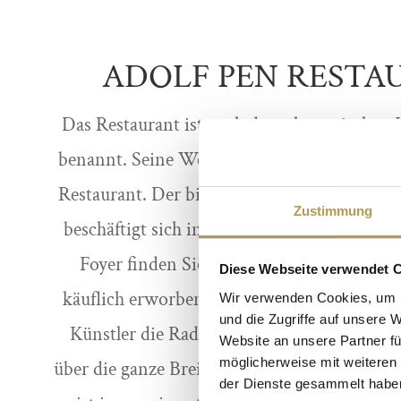
ADOLF PEN RESTA
Das Restaurant ist nach dem slowenischen 
benannt. Seine Werke finden Sie im Eingan
Restaurant. Der bildende Künstler lebt in 
Zustimmung
beschäftigt sich in erster Linie mit der Lan
Foyer finden Sie einige Bilder von Adolf P
Diese Webseite verwendet 
käuflich erworben können. Im Pen Restaura
Wir verwenden Cookies, um I
und die Zugriffe auf unsere 
Künstler die Radkersburger Altstadt auf ei
Website an unsere Partner fü
möglicherweise mit weiteren
über die ganze Breite des Restaurants erstre
der Dienste gesammelt habe