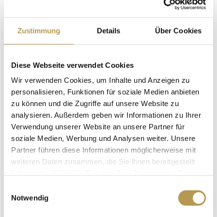
Deutschen Hotel-Akademie, Industrie- und
Handelskammern, Volkshochschulen und anderen
Zustimmung
Details
Über Cookies
Bildungsträgern organisiert. Zu den
Kooperationspartnern gehören beispielsweise
Diese Webseite verwendet Cookies
Wir verwenden Cookies, um Inhalte und Anzeigen zu
auch die École hôtelière de Lausanne (EHL), die
personalisieren, Funktionen für soziale Medien anbieten
älteste und renommierteste Hotelfachschule in
zu können und die Zugriffe auf unsere Website zu
analysieren. Außerdem geben wir Informationen zu Ihrer
Europa, sowie die Cornell University in New
Verwendung unserer Website an unsere Partner für
soziale Medien, Werbung und Analysen weiter. Unsere
York / USA. Die Privathotels Dr. Lohbeck setzen
Partner führen diese Informationen möglicherweise mit
damit einen neuen Standard in der Branche, denn
weiteren Daten zusammen, die Sie ihnen bereitgestellt
haben oder die sie im Rahmen Ihrer Nutzung der Dienste
keine andere deutsche Hotelgruppe bietet ein
gesammelt haben.
Einwilligungsauswahl
ähnlich umfassendes Weiterbildungsangebot.
Notwendig