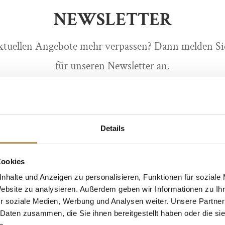
NEWSLETTER
ktuellen Angebote mehr verpassen? Dann melden Sie 
für unseren Newsletter an.
IHRE VORTEILE:
nderangebote der Privathotels Dr. Lohbeck exklusiv
Details
Abonnenten
ttraktive Rabatte, Vergünstigungen und Gewinnspi
Cookies
 mit Bestpreis-Garantie und sofortiger Buchungsbe
nhalte und Anzeigen zu personalisieren, Funktionen für soziale
Website zu analysieren. Außerdem geben wir Informationen zu I
✓ Gästemagazin „Erlebte Momente“ gratis als PDF
r soziale Medien, Werbung und Analysen weiter. Unsere Partner
✓ 100% kostenlos und jederzeit wieder abbestellbar
 Daten zusammen, die Sie ihnen bereitgestellt haben oder die s