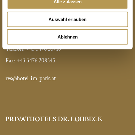
Alle zulassen
Hotel im Park
Kurhausstraße 5
Auswahl erlauben
A-8490 Bad Radkersburg
Ablehnen
Telefon:
+43 3476 25710
Fax:
+43 3476 208545
res@hotel-im-park.at
PRIVATHOTELS DR. LOHBECK