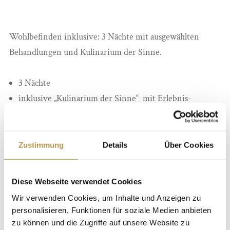
Wohlbefinden inklusive: 3 Nächte mit ausgewählten
Behandlungen und Kulinarium der Sinne.
3 Nächte
inklusive „Kulinarium der Sinne“ mit Erlebnis-
Frühstücksbuffet, Mittagsjause, 6-Gang Abendmenü
1 x wohltuende Entspannungsmassage (25 min.)
1 x entschlackender Sole-Ganzkörperwickel auf dem
Zustimmung
Details
Über Cookies
Wasserschwebebett (25 min.)
1 x feuchtigkeitsspendende Cremepackung (20 min.)
Diese Webseite verwendet Cookies
1 x Solarium (5 min.) für knackige Urlaubsbräune
Wir verwenden Cookies, um Inhalte und Anzeigen zu
Teilnahme am Entspannungs- & Aktivprogramm
personalisieren, Funktionen für soziale Medien anbieten
Entspannen in der hoteleigenen Thermen- &
zu können und die Zugriffe auf unsere Website zu