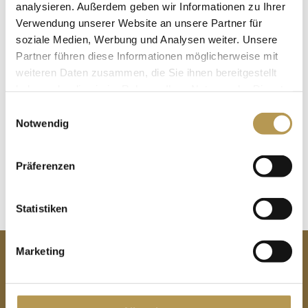
analysieren. Außerdem geben wir Informationen zu Ihrer
Saunalandschaft
Verwendung unserer Website an unsere Partner für
soziale Medien, Werbung und Analysen weiter. Unsere
Partner führen diese Informationen möglicherweise mit
Übernachtungen:
3 Nächte
weiteren Daten zusammen, die Sie ihnen bereitgestellt
Preis:
ab 505,50 Euro pro Person
haben oder die sie im Rahmen Ihrer Nutzung der Dienste
gesammelt haben.
Einwilligungsauswahl
Notwendig
JETZT BUCHEN
Präferenzen
Statistiken
Marketing
KONTAKT