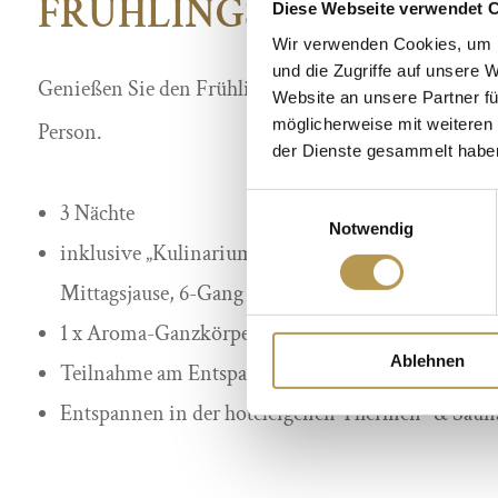
FRÜHLINGSZEIT
Diese Webseite verwendet 
Wir verwenden Cookies, um I
und die Zugriffe auf unsere 
Genießen Sie den Frühling in Bad Radkersburg. 3 Nä
Website an unsere Partner fü
möglicherweise mit weiteren
Person.
der Dienste gesammelt habe
Einwilligungsauswahl
3 Nächte
Notwendig
inklusive „Kulinarium der Sinne“ mit Erlebnis-Frü
Mittagsjause, 6-Gang Abendmenü
1 x Aroma-Ganzkörperpeeling
Ablehnen
Teilnahme am Entspannungs- & Aktivprogramm
Entspannen in der hoteleigenen Thermen- & Saun