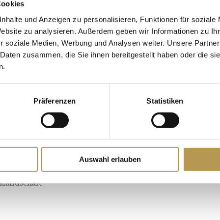
Cookies
nhalte und Anzeigen zu personalisieren, Funktionen für soziale
Website zu analysieren. Außerdem geben wir Informationen zu I
chte ab 438 Euro pro
Übernachtungen:
3
Näc
r soziale Medien, Werbung und Analysen weiter. Unsere Partner
 Daten zusammen, die Sie ihnen bereitgestellt haben oder die s
Preis:
ab 438 Euro pro
n.
Reisezeitraum: 01.03.20
Präferenzen
Statistiken
hstücksbuffet,
JETZT BUCHEN
Auswahl erlauben
alandschaft