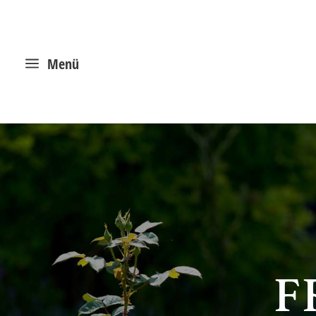
a
Menü
F