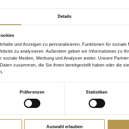
tellen. Dort könnte zum Beispiel stehen:
Details
 als Fahrradkurier, nachts bin ich ein
Cookies
 und dies hier ist meine Website. Ich lebe
nhalte und Anzeigen zu personalisieren, Funktionen für soziale
 Hund namens Jack, mag Piña Coladas, jed
Website zu analysieren. Außerdem geben wir Informationen zu I
r soziale Medien, Werbung und Analysen weiter. Unsere Partner
Regen stehen gelassen zu werden.
 Daten zusammen, die Sie ihnen bereitgestellt haben oder die s
n.
Präferenzen
Statistiken
e 1971 gegründet und versorgt die
 qualitativ hochwertigen Produkten. An sei
Großstadt beschäftigt der Betrieb über 2.00
Auswahl erlauben