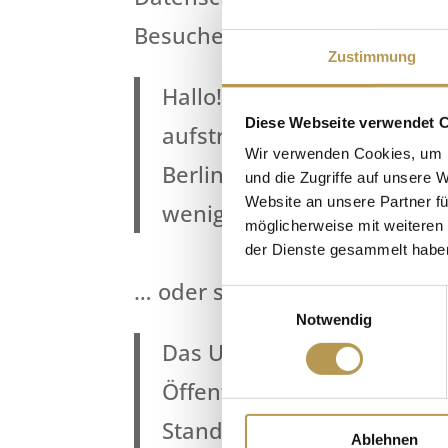
Besuchern der Website vorzus
Zustimmung
Hallo! Tagsüber arbeite ich
Diese Webseite verwendet 
aufstrebender Schauspieler
Wir verwenden Cookies, um I
Berlin, habe einen großen
und die Zugriffe auf unsere 
Website an unsere Partner fü
weniger (ohne Schirm) im 
möglicherweise mit weiteren
der Dienste gesammelt habe
… oder so etwas wie:
Einwilligungsauswahl
Notwendig
Das Unternehmen XYZ wurd
Öffentlichkeit seither mit
Standort in einer kleinen 
Ablehnen