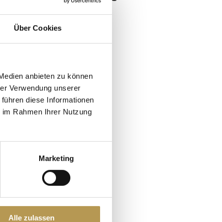
Es sind keine
Über Cookies
Kommentare
vorhanden.
 in
 Medien anbieten zu können
och
hrer Verwendung unserer
 führen diese Informationen
ie im Rahmen Ihrer Nutzung
Marketing
nem
0
Alle zulassen