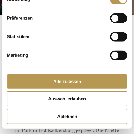
Präferenzen
Für verwöhnte Gaumen
Statistiken
KULINARIUM DER
Marketing
SINNE
Alle zulassen
Die erstklassige Gastronomie des Hotel im Park in
Bad Radkersburg bietet Köstlichkeiten in
Auswahl erlauben
besonderem Ambiente. Mit dem „Kulinarium der
Ablehnen
Sinne“ wird eine besondere Essenskultur im Hotel
im Park in Bad Radkersburg gepflegt. Die Palette